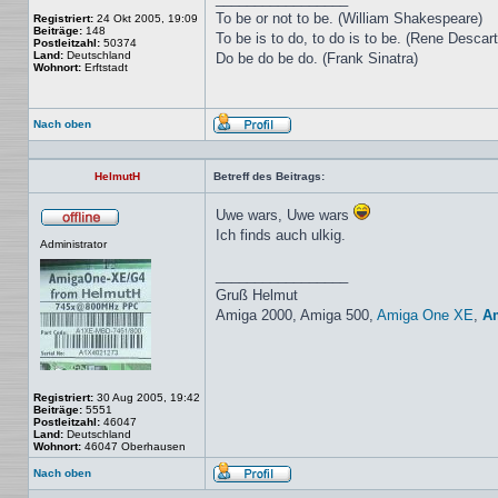
To be or not to be. (William Shakespeare)
Registriert:
24 Okt 2005, 19:09
Beiträge:
148
To be is to do, to do is to be. (Rene Descar
Postleitzahl:
50374
Land:
Deutschland
Do be do be do. (Frank Sinatra)
Wohnort:
Erftstadt
Nach oben
Profil
HelmutH
Betreff des Beitrags:
Uwe wars, Uwe wars
Offline
Ich finds auch ulkig.
Administrator
_________________
Gruß Helmut
Amiga 2000, Amiga 500,
Amiga One XE
,
A
Registriert:
30 Aug 2005, 19:42
Beiträge:
5551
Postleitzahl:
46047
Land:
Deutschland
Wohnort:
46047 Oberhausen
Nach oben
Profil