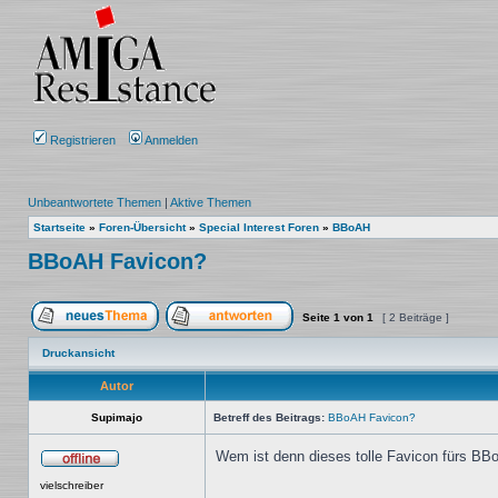
Registrieren
Anmelden
Unbeantwortete Themen
|
Aktive Themen
Startseite
»
Foren-Übersicht
»
Special Interest Foren
»
BBoAH
BBoAH Favicon?
Seite
1
von
1
[ 2 Beiträge ]
Ein neues Thema erstellen
Auf das Thema antworten
Druckansicht
Autor
Supimajo
Betreff des Beitrags:
BBoAH Favicon?
Wem ist denn dieses tolle Favicon fürs BB
Offline
vielschreiber
_________________