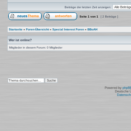
Beiträge der letzten Zeit anzeigen:
Seite
1
von
1
[ 2 Beiträge ]
Ein neues Thema erstellen
Auf das Thema antworten
Startseite
»
Foren-Übersicht
»
Special Interest Foren
»
BBoAH
Wer ist online?
Mitglieder in diesem Forum: 0 Mitglieder
Powered by
phpB
Deutsche 
Datensch