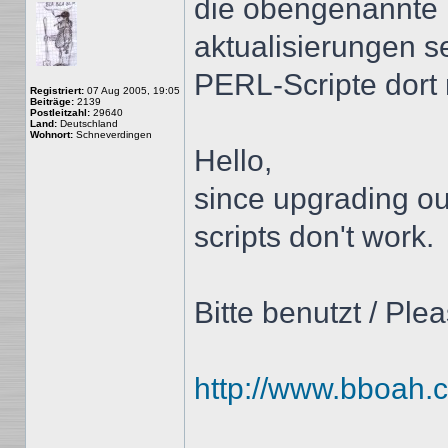
die obengenannte 
aktualisierungen s
PERL-Scripte dort 
Registriert:
07 Aug 2005, 19:05
Beiträge:
2139
Postleitzahl:
29640
Land:
Deutschland
Wohnort:
Schneverdingen
Hello,
since upgrading o
scripts don't work.
Bitte benutzt / Ple
http://www.bboah.