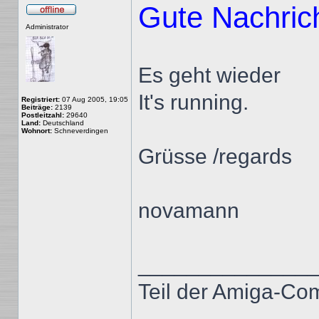
Gute Nachric
Offline
Administrator
Es geht wieder
It's running.
Registriert:
07 Aug 2005, 19:05
Beiträge:
2139
Postleitzahl:
29640
Land:
Deutschland
Wohnort:
Schneverdingen
Grüsse /regards
novamann
______________
Teil der Amiga-Co