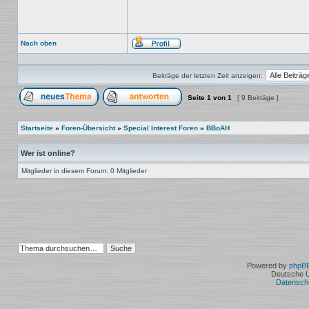
Nach oben
Profil
Beiträge der letzten Zeit anzeigen:
Seite
1
von
1
[ 9 Beiträge ]
Ein neues Thema erstellen
Auf das Thema antworten
Startseite
»
Foren-Übersicht
»
Special Interest Foren
»
BBoAH
Wer ist online?
Mitglieder in diesem Forum: 0 Mitglieder
Powered by
phpB
Deutsche 
Datensch