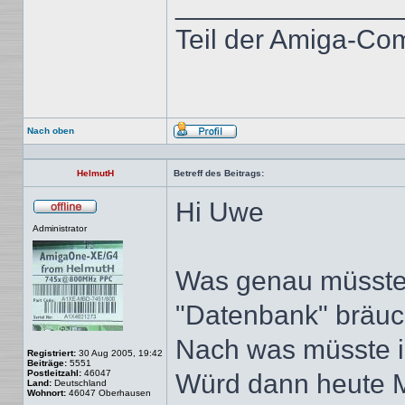
______________
Teil der Amiga-Co
Nach oben
Profil
HelmutH
Betreff des Beitrags:
Hi Uwe
Offline
Administrator
Was genau müsste 
"Datenbank" bräuc
Nach was müsste i
Registriert:
30 Aug 2005, 19:42
Beiträge:
5551
Postleitzahl:
46047
Würd dann heute Mi
Land:
Deutschland
Wohnort:
46047 Oberhausen