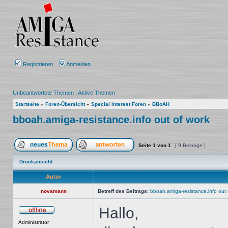
Registrieren
Anmelden
Unbeantwortete Themen
|
Aktive Themen
Startseite
»
Foren-Übersicht
»
Special Interest Foren
»
BBoAH
bboah.amiga-resistance.info out of work
Seite
1
von
1
[ 9 Beiträge ]
Ein neues Thema erstellen
Auf das Thema antworten
Druckansicht
Autor
novamann
Betreff des Beitrags:
bboah.amiga-resistance.info out 
Hallo,
Offline
Administrator