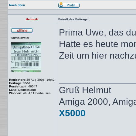
Nach oben
Profil
HelmutH
Betreff des Beitrags:
Prima Uwe, das du 
Offline
Administrator
Hatte es heute mor
Zeit um hier nachz
______________
Registriert:
30 Aug 2005, 19:42
Beiträge:
5551
Postleitzahl:
46047
Gruß Helmut
Land:
Deutschland
Wohnort:
46047 Oberhausen
Amiga 2000, Amig
X5000