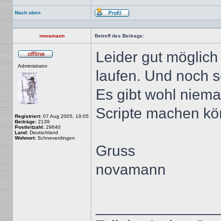
Nach oben
Profil
novamann
Betreff des Beitrags:
Leider gut möglich
Offline
Administrator
laufen. Und noch 
Es gibt wohl niema
Scripte machen kön
Registriert:
07 Aug 2005, 19:05
Beiträge:
2139
Postleitzahl:
29640
Land:
Deutschland
Wohnort:
Schneverdingen
Gruss
novamann
______________