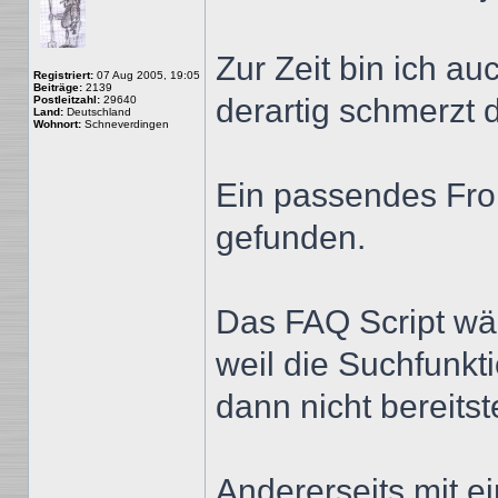
Zur Zeit bin ich a
Registriert:
07 Aug 2005, 19:05
Beiträge:
2139
derartig schmerzt
Postleitzahl:
29640
Land:
Deutschland
Wohnort:
Schneverdingen
Ein passendes Fro
gefunden.
Das FAQ Script w
weil die Suchfunkt
dann nicht bereits
Andererseits mit e