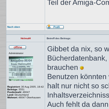
Teil der Amiga-Co
Nach oben
Profil
HelmutH
Betreff des Beitrags:
Gibbet da nix, so 
Offline
Administrator
Bücherdatenbank, w
brauchen
Benutzen könnten wi
halt nur nicht so 
Registriert:
30 Aug 2005, 19:42
Beiträge:
5551
Postleitzahl:
46047
Inhaltsverzeichniss
Land:
Deutschland
Wohnort:
46047 Oberhausen
Auch fehlt da dann