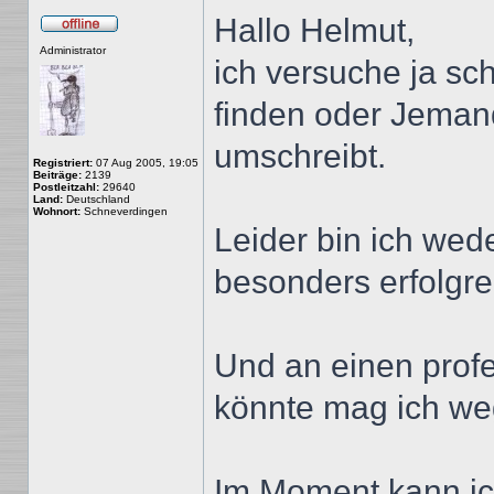
Hallo Helmut,
Offline
Administrator
ich versuche ja s
finden oder Jeman
umschreibt.
Registriert:
07 Aug 2005, 19:05
Beiträge:
2139
Postleitzahl:
29640
Land:
Deutschland
Wohnort:
Schneverdingen
Leider bin ich wed
besonders erfolgrei
Und an einen profe
könnte mag ich weg
Im Moment kann ic