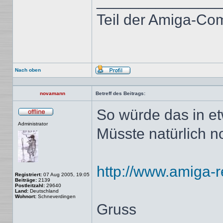
______________
Teil der Amiga-Co
Nach oben
Profil
novamann
Betreff des Beitrags:
So würde das in et
Offline
Administrator
Müsste natürlich n
http://www.amiga-r
Registriert:
07 Aug 2005, 19:05
Beiträge:
2139
Postleitzahl:
29640
Land:
Deutschland
Wohnort:
Schneverdingen
Gruss