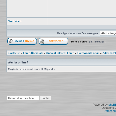
Nach oben
Beiträge der letzten Zeit anzeigen:
Seite
5
von
6
[ 87 Beiträge ]
Ein neues Thema erstellen
Auf das Thema antworten
Startseite
»
Foren-Übersicht
»
Special Interest Foren
»
Hollywood-Forum
»
AddOns/Pl
Wer ist online?
Mitglieder in diesem Forum: 0 Mitglieder
Powered by
phpB
Deutsche 
Datensch