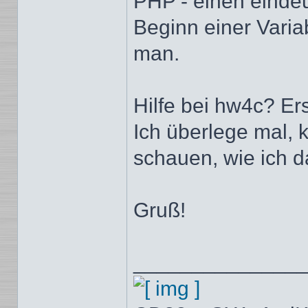
PHP - einen eindeut
Beginn einer Varia
man.
Hilfe bei hw4c? Er
Ich überlege mal, 
schauen, wie ich da
Gruß!
______________