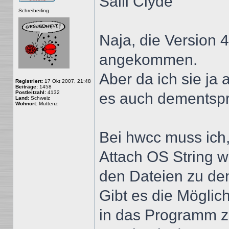
Salli Clyde
Offline
Schreiberling
Naja, die Version 4
angekommen.
Aber da ich sie ja 
Registriert:
17 Okt 2007, 21:48
Beiträge:
1458
Postleitzahl:
4132
es auch dementspr
Land:
Schweiz
Wohnort:
Muttenz
Bei hwcc muss ich,
Attach OS String w
den Dateien zu de
Gibt es die Möglich
in das Programm zu