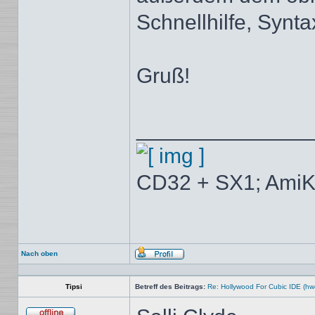
Schnellhilfe, Synta
Gruß!
______________
CD32 + SX1; AmiK
Nach oben
Profil
Tipsi
Betreff des Beitrags:
Re: Hollywood For Cubic IDE (hw