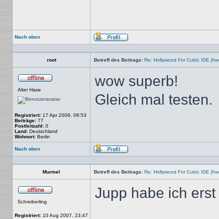
Nach oben
Profil
root
Betreff des Beitrags:
Re: Hollywood For Cubic IDE (hw
wow superb!
Offline
Alter Hase
Gleich mal testen.
Registriert:
17 Apr 2009, 08:53
Beiträge:
77
Postleitzahl:
0
Land:
Deutschland
Wohnort:
Berlin
Nach oben
Profil
Murmel
Betreff des Beitrags:
Re: Hollywood For Cubic IDE (hw
Jupp habe ich erst
Offline
Schreiberling
Registriert:
10 Aug 2007, 23:47