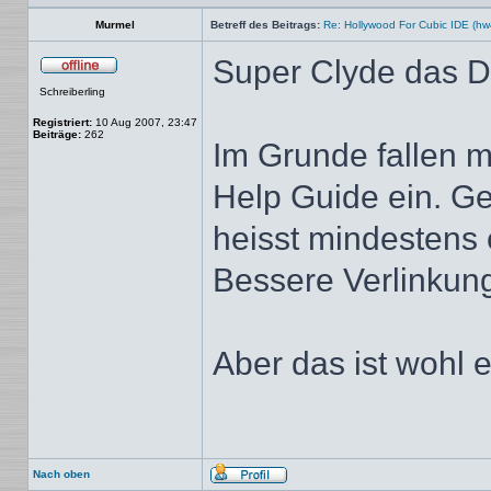
Murmel
Betreff des Beitrags:
Re: Hollywood For Cubic IDE (hw
Super Clyde das D
Offline
Schreiberling
Registriert:
10 Aug 2007, 23:47
Beiträge:
262
Im Grunde fallen m
Help Guide ein. G
heisst mindestens 
Bessere Verlinkung
Aber das ist wohl
Nach oben
Profil