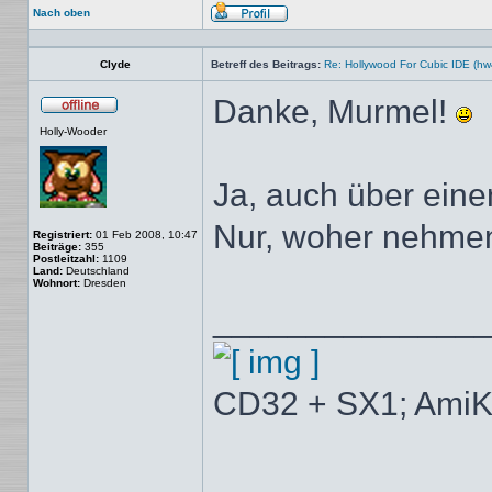
Nach oben
Profil
Clyde
Betreff des Beitrags:
Re: Hollywood For Cubic IDE (hw
Danke, Murmel!
Offline
Holly-Wooder
Ja, auch über eine
Nur, woher nehmen
Registriert:
01 Feb 2008, 10:47
Beiträge:
355
Postleitzahl:
1109
Land:
Deutschland
Wohnort:
Dresden
______________
CD32 + SX1; AmiK