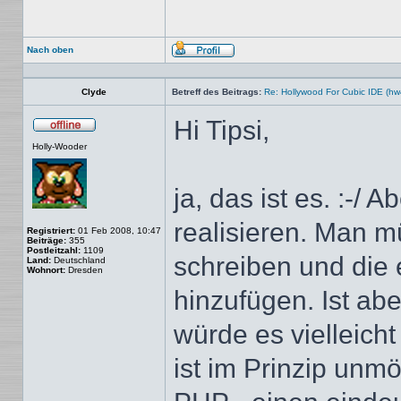
Nach oben
Profil
Clyde
Betreff des Beitrags:
Re: Hollywood For Cubic IDE (hw
Hi Tipsi,
Offline
Holly-Wooder
ja, das ist es. :-/ 
realisieren. Man m
Registriert:
01 Feb 2008, 10:47
Beiträge:
355
Postleitzahl:
1109
schreiben und die 
Land:
Deutschland
Wohnort:
Dresden
hinzufügen. Ist abe
würde es vielleich
ist im Prinzip unmög