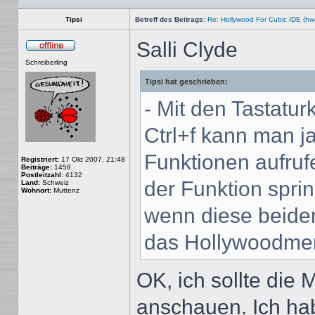
Tipsi
Betreff des Beitrags:
Re: Hollywood For Cubic IDE (hw
Salli Clyde
Offline
Schreiberling
Tipsi hat geschrieben:
- Mit den Tastatu
Ctrl+f kann man ja
Funktionen aufrufe
Registriert:
17 Okt 2007, 21:48
Beiträge:
1458
Postleitzahl:
4132
der Funktion sprin
Land:
Schweiz
Wohnort:
Muttenz
wenn diese beide
das Hollywoodmen
OK, ich sollte di
anschauen. Ich ha