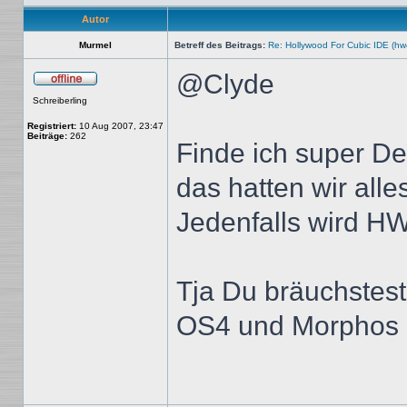
Autor
Murmel
Betreff des Beitrags:
Re: Hollywood For Cubic IDE (hw
@Clyde
Offline
Schreiberling
Registriert:
10 Aug 2007, 23:47
Beiträge:
262
Finde ich super D
das hatten wir all
Jedenfalls wird HW 
Tja Du bräuchstes
OS4 und Morphos g