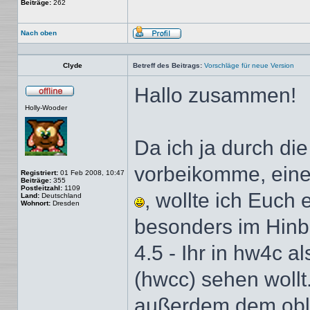
Beiträge:
262
Nach oben
Profil
Clyde
Betreff des Beitrags:
Vorschläge für neue Version
Hallo zusammen!
Offline
Holly-Wooder
Da ich ja durch d
vorbeikomme, ein
Registriert:
01 Feb 2008, 10:47
Beiträge:
355
Postleitzahl:
1109
, wollte ich Euch 
Land:
Deutschland
Wohnort:
Dresden
besonders im Hinbl
4.5 - Ihr in hw4c 
(hwcc) sehen wollt
außerdem dem obli