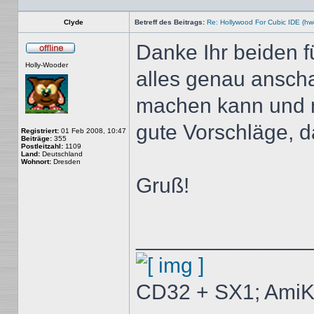
Clyde
Betreff des Beitrags:
Re: Hollywood For Cubic IDE (hw
Danke Ihr beiden f
Offline
Holly-Wooder
alles genau ansch
machen kann und m
gute Vorschläge, d
Registriert:
01 Feb 2008, 10:47
Beiträge:
355
Postleitzahl:
1109
Land:
Deutschland
Wohnort:
Dresden
Gruß!
______________
CD32 + SX1; AmiK