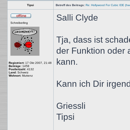
Tipsi
Betreff des Beitrags:
Re: Hollywood For Cubic IDE (hw
Salli Clyde
Offline
Schreiberling
Tja, dass ist sch
der Funktion oder 
kann.
Registriert:
17 Okt 2007, 21:48
Beiträge:
1458
Postleitzahl:
4132
Land:
Schweiz
Wohnort:
Muttenz
Kann ich Dir irgen
Griessli
Tipsi