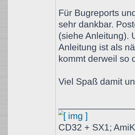
Für Bugreports und
sehr dankbar. Poste
(siehe Anleitung).
Anleitung ist als n
kommt derweil so d
Viel Spaß damit u
______________
CD32 + SX1; AmiK