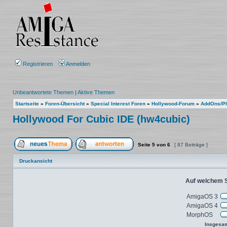
Registrieren
Anmelden
Unbeantwortete Themen
|
Aktive Themen
Startseite
»
Foren-Übersicht
»
Special Interest Foren
»
Hollywood-Forum
»
AddOns/Pl
Hollywood For Cubic IDE (hw4cubic)
Seite
5
von
6
[ 87 Beiträge ]
Ein neues Thema erstellen
Auf das Thema antworten
Druckansicht
Auf welchem 
AmigaOS 3
3
AmigaOS 4
3
MorphOS
3
Insgesa