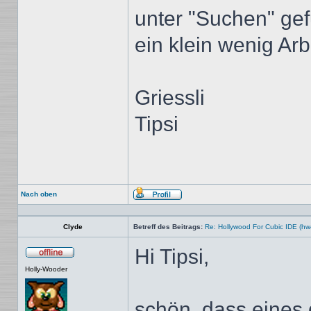
unter "Suchen" ge
ein klein wenig Arb
Griessli
Tipsi
Nach oben
Profil
Clyde
Betreff des Beitrags:
Re: Hollywood For Cubic IDE (hw
Hi Tipsi,
Offline
Holly-Wooder
schön, dass eines 