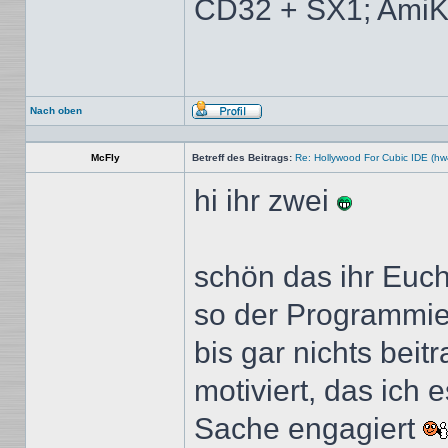
CD32 + SX1; AmiK
Nach oben
Profil
McFly
Betreff des Beitrags:
Re: Hollywood For Cubic IDE (hw
hi ihr zwei
schön das ihr Euch 
so der Programmier
bis gar nichts beit
motiviert, das ich 
Sache engagiert