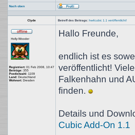
Nach oben
Profil
Clyde
Betreff des Beitrags:
hw4cubic 1.1 veröffentlicht!
Hallo Freunde,
Offline
Holly-Wooder
endlich ist es sow
veröffentlicht! Vie
Registriert:
01 Feb 2008, 10:47
Beiträge:
355
Postleitzahl:
1109
Falkenhahn und AU
Land:
Deutschland
Wohnort:
Dresden
finden.
Details und Downlo
Cubic Add-On 1.1