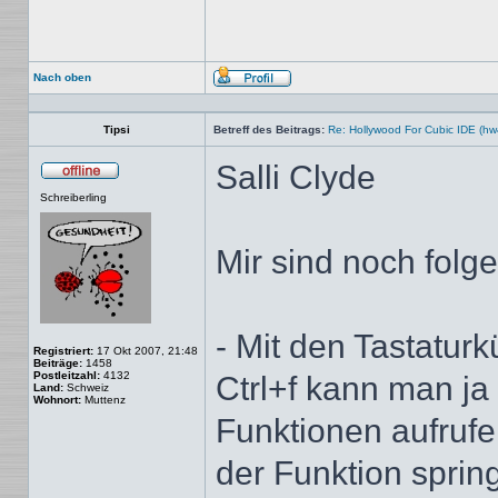
Nach oben
Profil
Tipsi
Betreff des Beitrags:
Re: Hollywood For Cubic IDE (hw
Salli Clyde
Offline
Schreiberling
Mir sind noch fol
- Mit den Tastatur
Registriert:
17 Okt 2007, 21:48
Beiträge:
1458
Postleitzahl:
4132
Ctrl+f kann man ja 
Land:
Schweiz
Wohnort:
Muttenz
Funktionen aufrufen
der Funktion spring