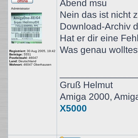
Abend msu
Offline
Administrator
Nein das ist nicht 
Download-Archiv d
Hat er dir eine Fe
Was genau wolltes
Registriert:
30 Aug 2005, 19:42
Beiträge:
5551
Postleitzahl:
46047
Land:
Deutschland
Wohnort:
46047 Oberhausen
______________
Gruß Helmut
Amiga 2000, Amig
X5000