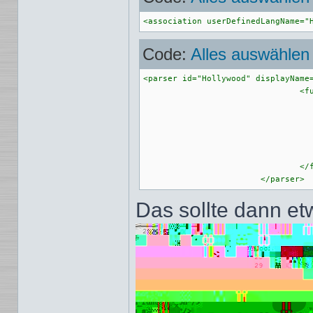
<association userDefinedLangName="
Code:
Alles auswählen
<parser id="Hollywood" displayName=
				<function

				    mainExpr="^[\t ]*(Function)[\t ]+[^\r\n]*$"

					displayMode="$functionNa
					<functionNam
					<nameExpr expr="(?(?=[\t ]*Function)[\t ]*Function[\t ]+[^\s]+|[^
					</functionNam
				</function>

			</parser>
Das sollte dann e