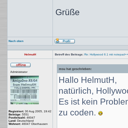
Grüße
Nach oben
Profil
HelmutH
Betreff des Beitrags:
Re: Hollywood 6.1 mit notepad+
msu hat geschrieben:
Offline
Administrator
Hallo HelmutH,
natürlich, Hollyw
Es ist kein Probl
zu coden.
Registriert:
30 Aug 2005, 19:42
Beiträge:
5551
Postleitzahl:
46047
Land:
Deutschland
Wohnort:
46047 Oberhausen