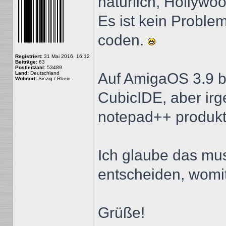
natürlich, Hollywo
Es ist kein Probl
coden.
Registriert:
31 Mai 2016, 16:12
Beiträge:
63
Postleitzahl:
53489
Land:
Deutschland
Auf AmigaOS 3.9 
Wohnort:
Sinzig / Rhein
CubicIDE, aber ir
notepad++ produkti
Ich glaube das muss
entscheiden, womi
Grüße!