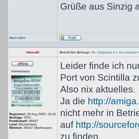
Grüße aus Sinzig 
Nach oben
Profil
HelmutH
Betreff des Beitrags:
Re: Hollywood 6.1 mit notepad+
Leider finde ich n
Offline
Administrator
Port von Scintilla z
Also nix aktuelles.
Ja die
http://amiga
nicht mehr in Betr
Registriert:
30 Aug 2005, 19:42
Beiträge:
5551
Postleitzahl:
46047
auf
http://sourcefo
Land:
Deutschland
Wohnort:
46047 Oberhausen
zu finden.