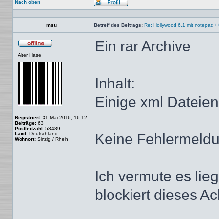
Nach oben
Profil
msu
Betreff des Beitrags:
Re: Hollywood 6.1 mit notepad+
Ein rar Archive
Offline
Alter Hase
Inhalt:
Einige xml Dateien
Registriert:
31 Mai 2016, 16:12
Beiträge:
63
Postleitzahl:
53489
Land:
Deutschland
Keine Fehlermeldu
Wohnort:
Sinzig / Rhein
Ich vermute es lieg
blockiert dieses A