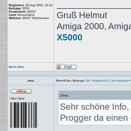
______________
Registriert:
30 Aug 2005, 19:42
Beiträge:
5551
Postleitzahl:
46047
Gruß Helmut
Land:
Deutschland
Wohnort:
46047 Oberhausen
Amiga 2000, Amig
X5000
Nach oben
Profil
msu
Betreff des Beitrags:
Re: Hollywood 6.1 mit notepad+
Zitat:
Offline
Alter Hase
Sehr schöne Info
Progger da einen g