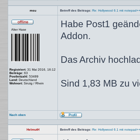
Profil
msu
Betreff des Beitrags:
Re: Hollywood 6.1 mit notepad+
Habe Post1 geänd
Offline
Alter Hase
Addon.
Das Archiv hochlade
Registriert:
31 Mai 2016, 16:12
Beiträge:
63
Postleitzahl:
53489
Land:
Deutschland
Sind 1,83 MB zu v
Wohnort:
Sinzig / Rhein
Nach oben
Profil
HelmutH
Betreff des Beitrags:
Re: Hollywood 6.1 mit notepad+