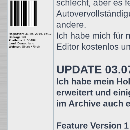
schlecht, aber es 
Autovervollständig
andere.
Ich habe mich für 
Registriert:
31 Mai 2016, 16:12
Beiträge:
63
Postleitzahl:
53489
Land:
Deutschland
Editor kostenlos un
Wohnort:
Sinzig / Rhein
UPDATE 03.07
Ich habe mein Ho
erweitert und ein
im Archive auch e
Feature Version 1