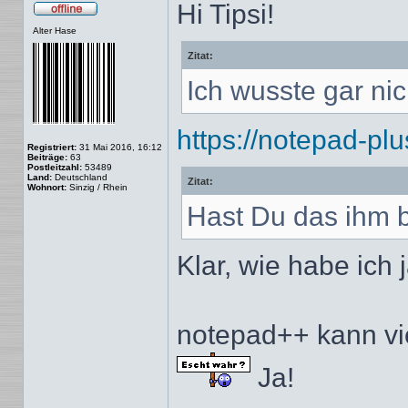
Hi Tipsi!
Offline
Alter Hase
Zitat:
Ich wusste gar ni
https://notepad-plu
Registriert:
31 Mai 2016, 16:12
Beiträge:
63
Postleitzahl:
53489
Land:
Deutschland
Zitat:
Wohnort:
Sinzig / Rhein
Hast Du das ihm 
Klar, wie habe ich 
notepad++ kann vi
Ja!