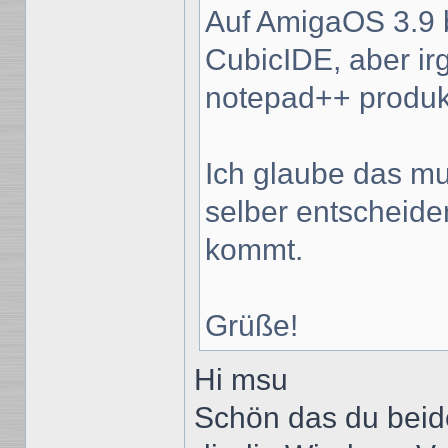
Auf AmigaOS 3.9 
CubicIDE, aber ir
notepad++ produkti
Ich glaube das mus
selber entscheide
kommt.
Grüße!
Hi msu
Schön das du beid