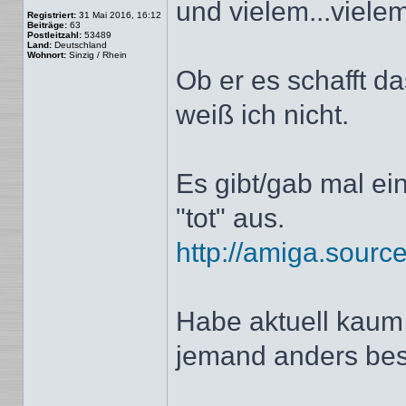
und vielem...vielem
Registriert:
31 Mai 2016, 16:12
Beiträge:
63
Postleitzahl:
53489
Land:
Deutschland
Wohnort:
Sinzig / Rhein
Ob er es schafft 
weiß ich nicht.
Es gibt/gab mal ein
"tot" aus.
http://amiga.sourcef
Habe aktuell kaum F
jemand anders bes