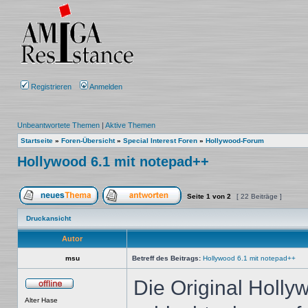
Registrieren
Anmelden
Unbeantwortete Themen
|
Aktive Themen
Startseite
»
Foren-Übersicht
»
Special Interest Foren
»
Hollywood-Forum
Hollywood 6.1 mit notepad++
Seite
1
von
2
[ 22 Beiträge ]
Ein neues Thema erstellen
Auf das Thema antworten
Druckansicht
Autor
msu
Betreff des Beitrags:
Hollywood 6.1 mit notepad++
Die Original Holly
Offline
Alter Hase