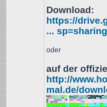
Download:
https://drive
... sp=sharin
oder
auf der offiz
http://www.h
mal.de/downl