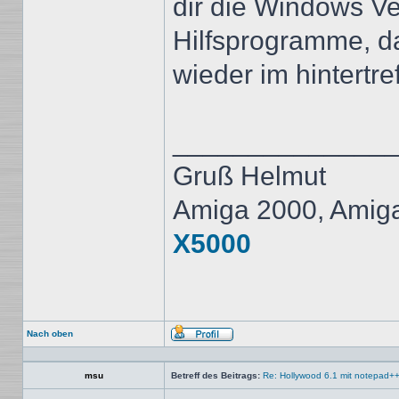
dir die Windows Ve
Hilfsprogramme, da
wieder im hintertref
______________
Gruß Helmut
Amiga 2000, Amig
X5000
Nach oben
Profil
msu
Betreff des Beitrags:
Re: Hollywood 6.1 mit notepad+