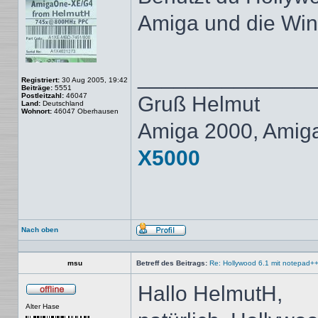
Amiga und die Wi
______________
Registriert:
30 Aug 2005, 19:42
Beiträge:
5551
Postleitzahl:
46047
Gruß Helmut
Land:
Deutschland
Wohnort:
46047 Oberhausen
Amiga 2000, Amig
X5000
Nach oben
Profil
msu
Betreff des Beitrags:
Re: Hollywood 6.1 mit notepad+
Hallo HelmutH,
Offline
Alter Hase