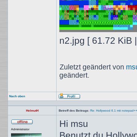
n2.jpg [ 61.72 KiB 
Zuletzt geändert von
ms
geändert.
Nach oben
Profil
HelmutH
Betreff des Beitrags:
Re: Hollywood 6.1 mit notepad+
Hi msu
Offline
Administrator
Benutzt du Hollywo