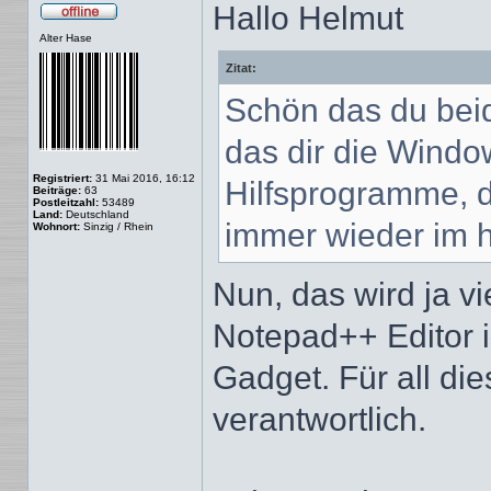
Hallo Helmut
Offline
Alter Hase
Zitat:
Schön das du beid
das dir die Windo
Registriert:
31 Mai 2016, 16:12
Hilfsprogramme, d
Beiträge:
63
Postleitzahl:
53489
Land:
Deutschland
immer wieder im hi
Wohnort:
Sinzig / Rhein
Nun, das wird ja vi
Notepad++ Editor is
Gadget. Für all die
verantwortlich.