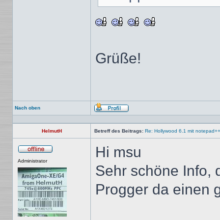
Grüße!
Nach oben
Profil
HelmutH
Betreff des Beitrags:
Re: Hollywood 6.1 mit notepad+
Hi msu
Offline
Administrator
Sehr schöne Info,
Progger da einen g