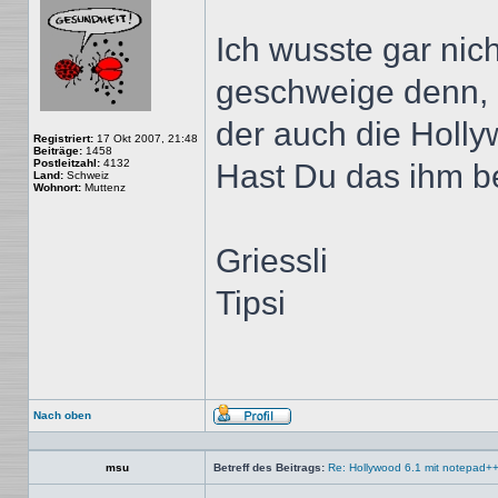
Ich wusste gar nic
geschweige denn, da
der auch die Holly
Registriert:
17 Okt 2007, 21:48
Beiträge:
1458
Postleitzahl:
4132
Hast Du das ihm b
Land:
Schweiz
Wohnort:
Muttenz
Griessli
Tipsi
Nach oben
Profil
msu
Betreff des Beitrags:
Re: Hollywood 6.1 mit notepad+