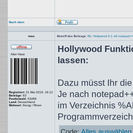
Nach oben
Profil
msu
Betreff des Beitrags:
Re: Hollywood 6.1 mit notepad+
Hollywood Funkti
Offline
Alter Hase
lassen:
Dazu müsst Ihr die 
Je nach notepad++ 
Registriert:
31 Mai 2016, 16:12
Beiträge:
63
Postleitzahl:
53489
Land:
Deutschland
im Verzeichnis %
Wohnort:
Sinzig / Rhein
Programmverzeich
Code:
Alles auswählen