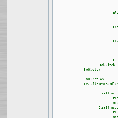
					PlaySample(
					moai.Request("", "leider falsch" ,
				ElseIf msg.id = "bt3"	;falsche Antwort

					PlaySample(
					moai.Request("", "leider falsch" ,
				ElseIf msg.id = "bt4"	;falsche Antwort

					PlaySample(
					moai.Request("", "leider falsch" ,
				ElseIf msg.id = "bt5"	;Lernen

					PlaySample(
					moai.Request("", "leider falsch" ,
				EndIf			

			EndSwitch

		EndSwitch

		EndFunction

		InstallEventHandler({RapaGUI = p_Frage2})

			ElseIf msg.id = "bt1"	;falsche Antwort

				PlaySample(4)

				moai.Request("", "leider falsch" , "OK")

			ElseIf msg.id = "bt3"	;falsche Antwort

				PlaySample(4)

				moai.Request("", "leider falsch" , "OK")
