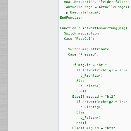
  moai.Request("", "leider falsch" 
  ;AktuelleFrage = AktuelleFrage+1 
  ;p_NaechsteFrage()               
EndFunction

Function p_AntwortAuswertung(msg)

  Switch msg.action

  Case "RapaGUI":

    Switch msg.attribute

    Case "Pressed":

      If msg.id = "bt1"

        If AntwortRichtig1 = True

          p_Richtig()

        Else

          p_Falsch()

        EndIf

      ElseIf msg.id = "bt2"

        If AntwortRichtig2 = True

          p_Richtig()

        Else

          p_Falsch()

        EndIf

      ElseIf msg.id = "bt3"
