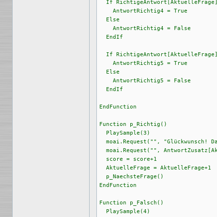
  If RichtigeAntwort[AktuelleFrage]
    AntwortRichtig4 = True

  Else

    AntwortRichtig4 = False

  EndIf

  If RichtigeAntwort[AktuelleFrage]
    AntwortRichtig5 = True

  Else

    AntwortRichtig5 = False

  EndIf

EndFunction

Function p_Richtig()

  PlaySample(3)

  moai.Request("", "Glückwunsch! Da
  moai.Request("", AntwortZusatz[Ak
  score = score+1

  AktuelleFrage = AktuelleFrage+1

  p_NaechsteFrage()

EndFunction

Function p_Falsch()

  PlaySample(4)
