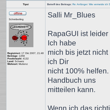
Tipsi
Betreff des Beitrags:
Re: Anfänger: Wie vermeide ich 
Salli Mr_Blues
Offline
Schreiberling
RapaGUI ist leider
Ich habe
mich bis jetzt nich
Registriert:
17 Okt 2007, 21:48
Beiträge:
1458
Postleitzahl:
4132
ich Dir
Land:
Schweiz
Wohnort:
Muttenz
nicht 100% helfen
Handbuch uns
mitteilen kann.
Wenn ich das richt