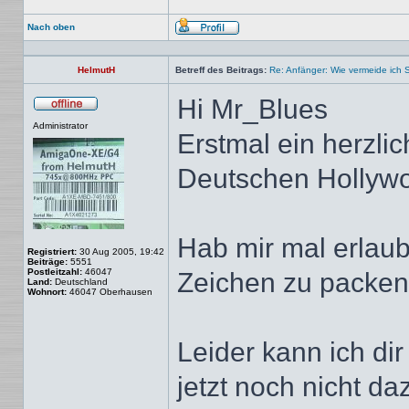
Nach oben
Profil
HelmutH
Betreff des Beitrags:
Re: Anfänger: Wie vermeide ich 
Hi Mr_Blues
Offline
Administrator
Erstmal ein herzli
Deutschen Hollyw
Hab mir mal erlaub
Registriert:
30 Aug 2005, 19:42
Beiträge:
5551
Postleitzahl:
46047
Zeichen zu packen,
Land:
Deutschland
Wohnort:
46047 Oberhausen
Leider kann ich dir 
jetzt noch nicht d