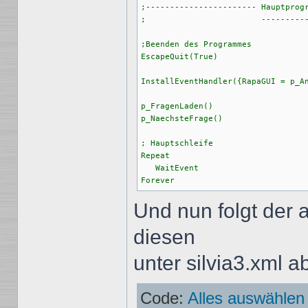
;----------------------- Hauptprogr
;                        ----------
;Beenden des Programmes

EscapeQuit(True)

InstallEventHandler({RapaGUI = p_An
p_FragenLaden()

p_NaechsteFrage()

; Hauptschleife

Repeat

   WaitEvent

Und nun folgt der
diesen
unter silvia3.xml a
Code:
Alles auswählen