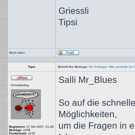
Griessli
Tipsi
Nach oben
Profil
Tipsi
Betreff des Beitrags:
Re: Anfänger: Wie vermeide ich 
Salli Mr_Blues
Offline
Schreiberling
So auf die schnelle
Möglichkeiten,
um die Fragen in e
Registriert:
17 Okt 2007, 21:48
Beiträge:
1458
Postleitzahl:
4132