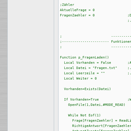
;Zähler

AktuelleFrage = 0

FragenZaehler = 0                ;D
                                 ;.
;                        ----------
;----------------------- Funktionen
;                        ----------
Function p_FragenLaden()

  Local Vorhanden = False        ;A
  Local Datei = "Fragen.txt"     ;.
  Local Leerzeile = ""           ;.
  Local Weiter = 0

  Vorhanden=Exists(Datei)

  If Vorhanden=True              ;W
    OpenFile(1,Datei,#MODE_READ)

    While Not Eof(1)

      Frage[FragenZaehler] = ReadLi
      RichtigeAntwort[FragenZaehler