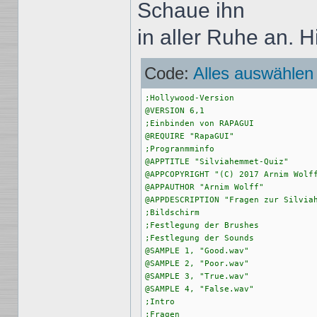
Schaue ihn
in aller Ruhe an. 
Code:
Alles auswählen
;Hollywood-Version

@VERSION 6,1

;Einbinden von RAPAGUI

@REQUIRE "RapaGUI"

;Progranmminfo

@APPTITLE "Silviahemmet-Quiz"

@APPCOPYRIGHT "(C) 2017 Arnim Wolff
@APPAUTHOR "Arnim Wolff"

@APPDESCRIPTION "Fragen zur Silviah
;Bildschirm

;Festlegung der Brushes

;Festlegung der Sounds

@SAMPLE 1, "Good.wav"

@SAMPLE 2, "Poor.wav"

@SAMPLE 3, "True.wav"

@SAMPLE 4, "False.wav"

;Intro

;Fragen
