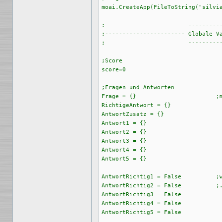
moai.CreateApp(FileToString("silvia
;                        ----------
;----------------------- Globale Va
;                        ----------
;Score

score=0

;Fragen und Antworten

Frage = {}                       ;m
RichtigeAntwort = {}

AntwortZusatz = {}

Antwort1 = {}

Antwort2 = {}

Antwort3 = {}

Antwort4 = {}

Antwort5 = {}

AntwortRichtig1 = False          ;w
AntwortRichtig2 = False          ;.
AntwortRichtig3 = False

AntwortRichtig4 = False

AntwortRichtig5 = False
