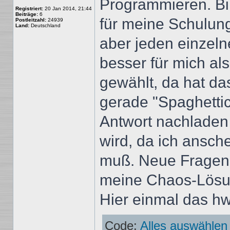
Programmieren. Bin
Registriert:
20 Jan 2014, 21:44
Beiträge:
6
für meine Schulun
Postleitzahl:
24939
Land:
Deutschland
aber jeden einzeln
besser für mich al
gewählt, da hat das
gerade "Spaghettic
Antwort nachladen 
wird, da ich ansch
muß. Neue Fragen 
meine Chaos-Lösu
Hier einmal das hw
Code:
Alles auswählen