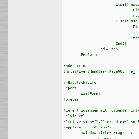
			ElseIf msg.id = "bt4"	;falsche Antwort

				PlaySample(4)

				moai.Request("", "leider falsch" , "OK")

			ElseIf msg.id = "bt5"	;Lernen

				PlaySample(4)

				moai.Request("", "leider falsch" , "OK")

			EndIf			

		EndSwitch

	EndSwitch

EndFunction

InstallEventHandler({RapaGUI = p_Fr
; Hauptschleife

Repeat

	WaitEvent

Forever

liefert zusammen mit folgenden xml-
Silvia.xml

<?xml version="1.0" encoding="iso-8
<application id="app">

	<window title="Frage 1">

		<hgroup>
