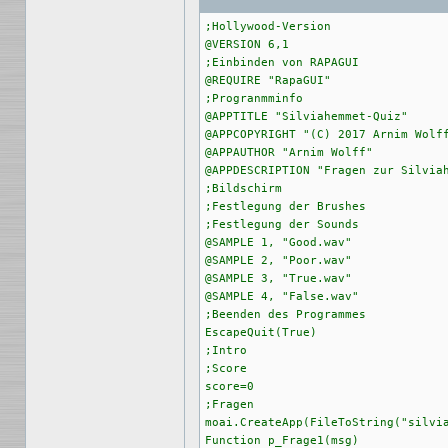
;Hollywood-Version

@VERSION 6,1

;Einbinden von RAPAGUI

@REQUIRE "RapaGUI"

;Progranmminfo

@APPTITLE "Silviahemmet-Quiz"

@APPCOPYRIGHT "(C) 2017 Arnim Wolff
@APPAUTHOR "Arnim Wolff"

@APPDESCRIPTION "Fragen zur Silviah
;Bildschirm

;Festlegung der Brushes

;Festlegung der Sounds

@SAMPLE 1, "Good.wav"

@SAMPLE 2, "Poor.wav"

@SAMPLE 3, "True.wav"

@SAMPLE 4, "False.wav"

;Beenden des Programmes

EscapeQuit(True)

;Intro

;Score

score=0

;Fragen

moai.CreateApp(FileToString("silvia
Function p_Frage1(msg)
