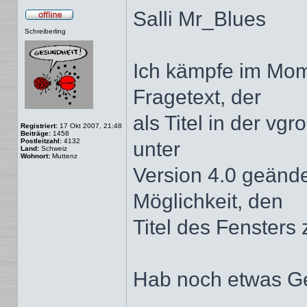
Salli Mr_Blues
Offline
Schreiberling
Ich kämpfe im Mom
Fragetext, der
als Titel in der vg
Registriert:
17 Okt 2007, 21:48
Beiträge:
1458
Postleitzahl:
4132
unter
Land:
Schweiz
Wohnort:
Muttenz
Version 4.0 geänd
Möglichkeit, den
Titel des Fensters 
Hab noch etwas G