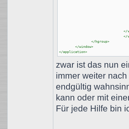
					<button id="bt2">autonom und zentral</b
					<button id="bt3">es gibt nur ein Nervensystem</
					<button id="bt4">zentral und peripher</b
					<button id="bt5">die Frage nervt</b
					<rectangle
				</vgroup>

				</vgroup>

		</hgroup>

	</window>

</application>
zwar ist das nun ei
immer weiter nach 
endgültig wahnsinni
kann oder mit eine
Für jede Hilfe bin i