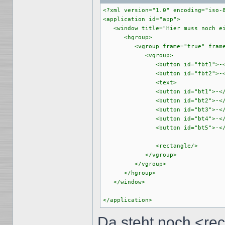
<?xml version="1.0" encoding="iso-8
<application id="app">

   <window title="Hier muss noch ei
      <hgroup>

         <vgroup frame="true" frame
            <vgroup>

               <button id="fbt1">-<
               <button id="fbt2">-<
               <text>              
               <button id="bt1">-</
               <button id="bt2">-</
               <button id="bt3">-</
               <button id="bt4">-</
               <button id="bt5">-</
               <rectangle/>

            </vgroup>

         </vgroup>

      </hgroup>

   </window>

Da steht noch <rec