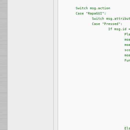
	Switch msg.action

	Case "RapaGUI":

		Switch msg.attribute

		Case "Pressed":

			If msg.id = "bt2"	;richtige Antwort

				PlaySample(3)

				moai.Request("", "Glückwunsch! Das ist richtig!" , "OK")

				moai.Request("", "Die Silviahemmet Stiftung wurde 1996 in Schweden durch die Königin Silvia ins Leben gerufen" , "OK")

				score=score+1

				moai.CreateApp(FileToString("silvia2.xml"))

				Function p_Frage2(msg)

						Switch msg.
						Case "Rap
						Switch msg.at
							Case "P
							If msg.id = "bt2"	;
							PlaySa
							moai.Request("", "Glückwunsch! D
							moai.Request("", "Das Nervensystem unterteilt sich in 
							score=
							moai.CreateApp(FileToStr
				ElseIf msg.id = "bt1"	;falsche Antwort
