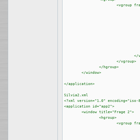
			<vgroup frame="true" frametitle="Wann wurde die Silviahemmet-Stiftung gegründet?" id="frage1">

					<vgroup
					<button id="bt1">1994</but
					<button id="bt2">1996</but
					<button id="bt3">1999</but
					<button id="bt4">2002</but
					<button id="bt5">2004</but
					<rectangle
				</vgroup>

			</vgroup>

		</hgroup>

	</window>

</application>

Silvia2.xml

<?xml version="1.0" encoding="iso-8
<application id="app2">

	<window title="Frage 2">

		<hgroup>

			<vgroup frame="true" frametitle="Wie ist das Nervensystem eingeteilt?" id="frage2">

					<vgroup
					<button id="bt1">peripher und autonom</b