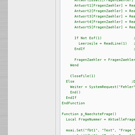
      AntwortZusatz[FragenZaehler] 
      Antwort1[FragenZaehler] = Rea
      Antwort2[FragenZaehler] = Rea
      Antwort3[FragenZaehler] = Rea
      Antwort4[FragenZaehler] = Rea
      Antwort5[FragenZaehler] = Rea
      If Not Eof(1)               ;
        Leerzeile = ReadLine(1)   ;
      EndIf                       ;
      FragenZaehler = FragenZaehler
    Wend

    CloseFile(1)

  Else                           ;D
    Weiter = SystemRequest("Fehler"
    End()

  EndIf

EndFunction

Function p_NaechsteFrage()

  Local FrageNummer = AktuelleFrage
  moai.Set("fbt1", "Text", "Frage "