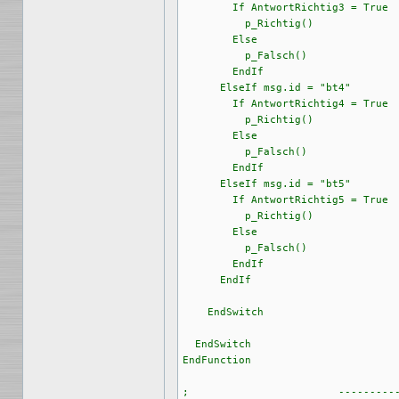
        If AntwortRichtig3 = True

          p_Richtig()

        Else

          p_Falsch()

        EndIf

      ElseIf msg.id = "bt4"

        If AntwortRichtig4 = True

          p_Richtig()

        Else

          p_Falsch()

        EndIf

      ElseIf msg.id = "bt5"

        If AntwortRichtig5 = True

          p_Richtig()

        Else

          p_Falsch()

        EndIf

      EndIf

    EndSwitch

  EndSwitch

EndFunction

;                        ----------