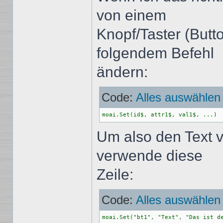
von einem
Knopf/Taster (Butt
folgendem Befehl
ändern:
Code:
Alles auswählen
moai.Set(id$, attr1$, val1$, ...)
Um also den Text v
verwende diese
Zeile:
Code:
Alles auswählen
moai.Set("bt1", "Text", "Das ist d