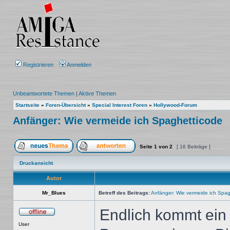
Registrieren
Anmelden
Unbeantwortete Themen
|
Aktive Themen
Startseite
»
Foren-Übersicht
»
Special Interest Foren
»
Hollywood-Forum
Anfänger: Wie vermeide ich Spaghetticode
Seite
1
von
2
[ 16 Beiträge ]
Ein neues Thema erstellen
Auf das Thema antworten
Druckansicht
Autor
Mr_Blues
Betreff des Beitrags:
Anfänger: Wie vermeide ich Spag
Endlich kommt ein
Offline
User