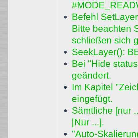
#MODE_READWR
Befehl SetLayer
Bitte beachten 
schließen sich 
SeekLayer(): 
Bei "Hide status
geändert.
Im Kapitel "Zei
eingefügt.
Sämtliche [nur 
[Nur ...].
"Auto-Skalierung