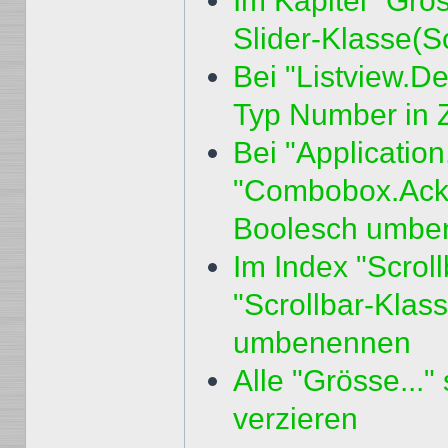
Im Kapitel "Grö
Slider-Klasse(S
Bei "Listview.D
Typ Number in
Bei "Applicatio
"Combobox.Ackn
Boolesch umbe
Im Index "Scroll
"Scrollbar-Klass
umbenennen
Alle "Grösse..."
verzieren