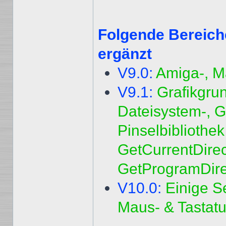
Folgende Bereich
ergänzt
V9.0:
Amiga-, M
V9.1:
Grafikgru
Dateisystem-, G
Pinselbibliothe
GetCurrentDirec
GetProgramDirec
V10.0:
Einige Se
Maus- & Tastatur