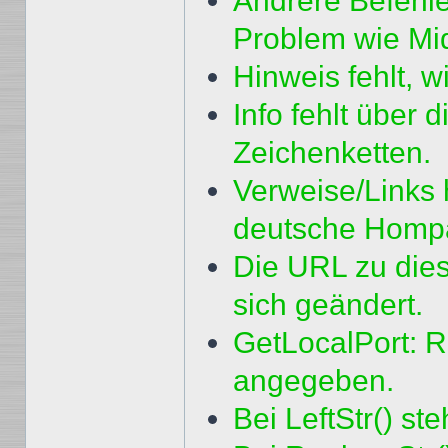
Andrere Befehle
Problem wie Mid
Hinweis fehlt, 
Info fehlt über
Zeichenketten.
Verweise/Links h
deutsche Homp
Die URL zu die
sich geändert.
GetLocalPort: Rü
angegeben.
Bei LeftStr() st