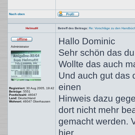
Nach oben
Profil
HelmutH
Betreff des Beitrags:
Re: Vorschläge zu den Handbüc
Hallo Dominic
Offline
Administrator
Sehr schön das du
Wollte das auch ma
Und auch gut das
einen
Registriert:
30 Aug 2005, 19:42
Beiträge:
5551
Postleitzahl:
46047
Hinweis dazu gege
Land:
Deutschland
Wohnort:
46047 Oberhausen
dort nicht mehr be
gemacht werden. Vo
hier