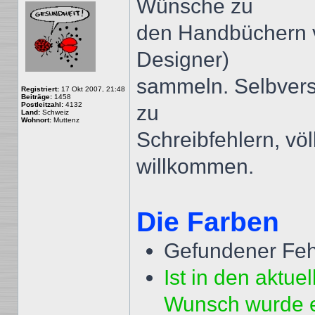
Wünsche zu
den Handbüchern v
Designer)
sammeln. Selbvers
Registriert:
17 Okt 2007, 21:48
Beiträge:
1458
Postleitzahl:
4132
zu
Land:
Schweiz
Wohnort:
Muttenz
Schreibfehlern, völ
willkommen.
Die Farben
Gefundener Fehl
Ist in den aktu
Wunsch wurde er