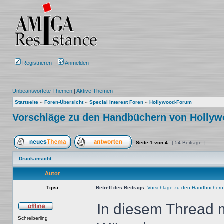
Registrieren
Anmelden
Unbeantwortete Themen
|
Aktive Themen
Startseite
»
Foren-Übersicht
»
Special Interest Foren
»
Hollywood-Forum
Vorschläge zu den Handbüchern von Holly
Seite
1
von
4
[ 54 Beiträge ]
Ein neues Thema erstellen
Auf das Thema antworten
Druckansicht
Autor
Tipsi
Betreff des Beitrags:
Vorschläge zu den Handbüchern
In diesem Thread 
Offline
Schreiberling