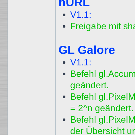
hURL
V1.1:
Freigabe mit sh
GL Galore
V1.1:
Befehl gl.Accum(
geändert.
Befehl gl.Pixel
= 2^n geändert.
Befehl gl.Pixel
der Übersicht u