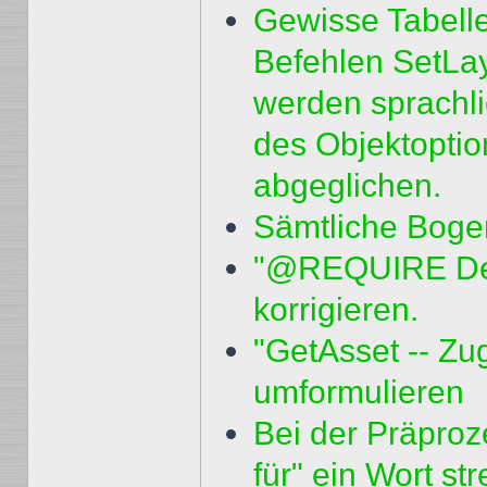
Gewisse Tabell
Befehlen SetLay
werden sprachli
des Objektopti
abgeglichen.
Sämtliche Boge
"@REQUIRE Dekl
korrigieren.
"GetAsset -- Zug
umformulieren
Bei der Präpro
für" ein Wort st