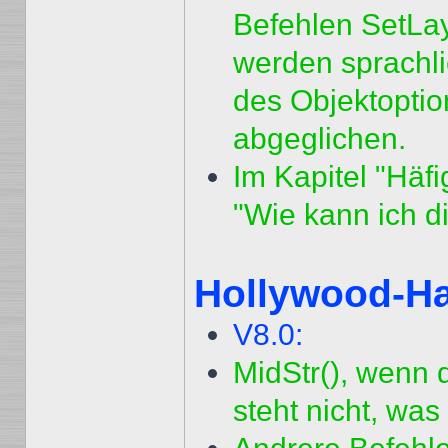
Befehlen SetLay
werden sprachli
des Objektopti
abgeglichen.
Im Kapitel "Häfig
"Wie kann ich d
Hollywood-H
V8.0:
MidStr(), wenn d
steht nicht, wa