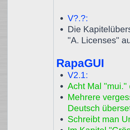
V?.?:
Die Kapitelüber
"A. Licenses" a
RapaGUI
V2.1:
Acht Mal "mui." 
Mehrere vergess
Deutsch überset
Schreibt man U