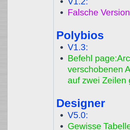
V1.2:
Falsche Versio
Polybios
V1.3:
Befehl page:Arc
verschobenen A
auf zwei Zeilen
Designer
V5.0:
Gewisse Tabell