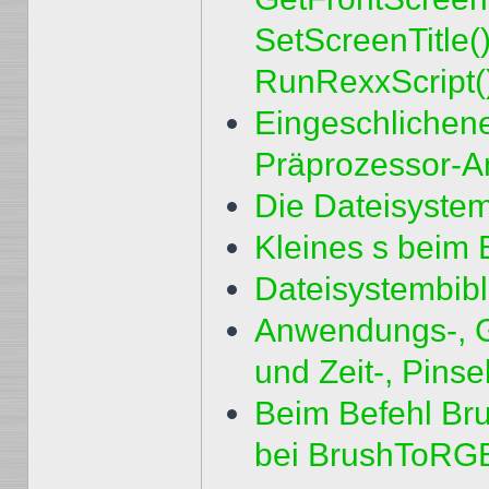
SetScreenTitle(
RunRexxScript
Eingeschlichene
Präprozessor-
Die Dateisystem
Kleines s beim 
Dateisystembibl
Anwendungs-, G
und Zeit-, Pins
Beim Befehl Br
bei BrushToRGBA