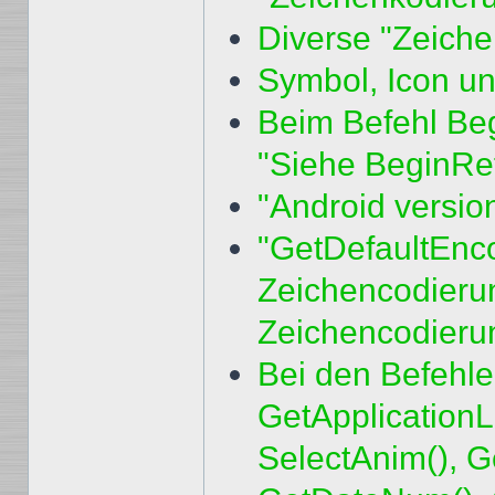
Diverse "Zeiche
Symbol, Icon un
Beim Befehl Beg
"Siehe BeginRe
"Android versio
"GetDefaultEnco
Zeichencodierun
Zeichencodieru
Bei den Befehl
GetApplicationL
SelectAnim(), G