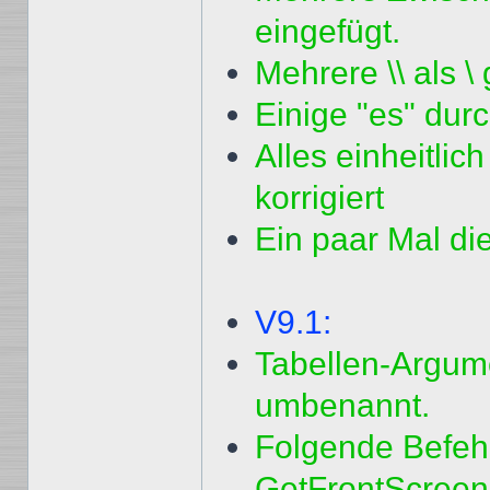
eingefügt.
Mehrere \\ als \
Einige "es" durc
Alles einheitlic
korrigiert
Ein paar Mal die
V9.1:
Tabellen-Argume
umbenannt.
Folgende Befehl
GetFrontScreen(