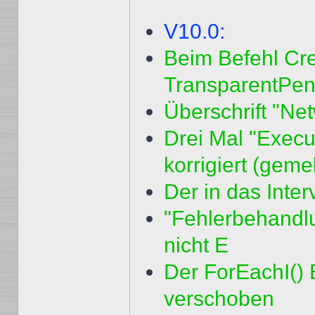
V10.0:
Beim Befehl Cr
TransparentPen d
Überschrift "Net
Drei Mal "Execu
korrigiert (geme
Der in das Interv
"Fehlerbehandlu
nicht E
Der ForEachI() B
verschoben