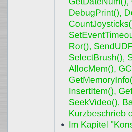
GetDateNum(), 
DebugPrint(), D
CountJoysticks()
SetEventTimeout(
Ror(), SendUDP
SelectBrush(), 
AllocMem(), GCI
GetMemoryInfo()
InsertItem(), Ge
SeekVideo(), Ba
Kurzbeschrieb 
Im Kapitel "Ko