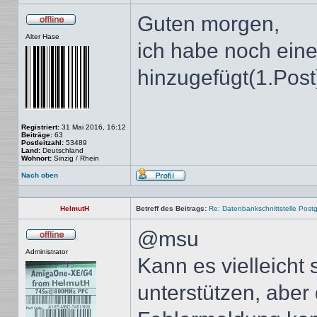
Guten morgen,
Offline
Alter Hase
ich habe noch ein
hinzugefügt(1.Post
Registriert:
31 Mai 2016, 16:12
Beiträge:
63
Postleitzahl:
53489
Land:
Deutschland
Wohnort:
Sinzig / Rhein
Nach oben
Profil
HelmutH
Betreff des Beitrags:
Re: Datenbankschnittstelle Post
@msu
Offline
Administrator
Kann es vielleicht s
unterstützen, aber