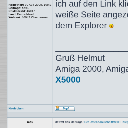
ich auf den Link kl
Registriert:
30 Aug 2005, 19:42
Beiträge:
5551
Postleitzahl:
46047
weiße Seite angeze
Land:
Deutschland
Wohnort:
46047 Oberhausen
dem Explorer
______________
Gruß Helmut
Amiga 2000, Amig
X5000
Nach oben
Profil
msu
Betreff des Beitrags:
Re: Datenbankschnittstelle Post