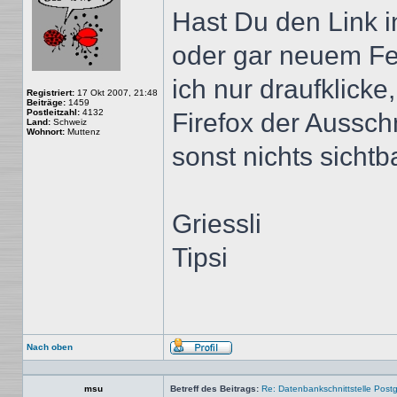
Hast Du den Link 
oder gar neuem Fe
ich nur draufklicke
Registriert:
17 Okt 2007, 21:48
Beiträge:
1459
Postleitzahl:
4132
Firefox der Ausschn
Land:
Schweiz
Wohnort:
Muttenz
sonst nichts sichtba
Griessli
Tipsi
Nach oben
Profil
msu
Betreff des Beitrags:
Re: Datenbankschnittstelle Post