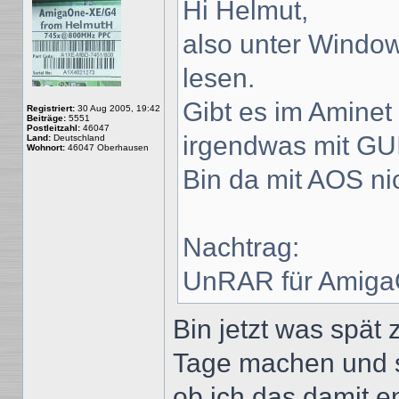
Hi Helmut,
also unter Window
lesen.
Gibt es im Aminet
Registriert:
30 Aug 2005, 19:42
Beiträge:
5551
Postleitzahl:
46047
irgendwas mit GU
Land:
Deutschland
Wohnort:
46047 Oberhausen
Bin da mit AOS ni
Nachtrag:
UnRAR für Amig
Bin jetzt was spät
Tage machen und 
ob ich das damit 