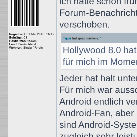
ich hätte schon fr
Forum-Benachrich
verschoben.
Registriert:
31 Mai 2016, 16:12
Beiträge:
63
Tipsi
hat geschrieben:
*
Postleitzahl:
53489
Land:
Deutschland
Hollywood 8.0 hat
Wohnort:
Sinzig / Rhein
für mich im Momen
Jeder hat halt unte
Für mich war auss
Android endlich ver
Android-Fan, aber
sind Android-Syst
zugleich sehr leist