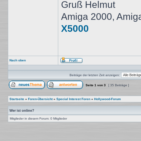
Gruß Helmut
Amiga 2000, Amig
X5000
Nach oben
Profil
Beiträge der letzten Zeit anzeigen:
Seite
1
von
3
[ 35 Beiträge ]
Ein neues Thema erstellen
Auf das Thema antworten
Startseite
»
Foren-Übersicht
»
Special Interest Foren
»
Hollywood-Forum
Wer ist online?
Mitglieder in diesem Forum: 0 Mitglieder