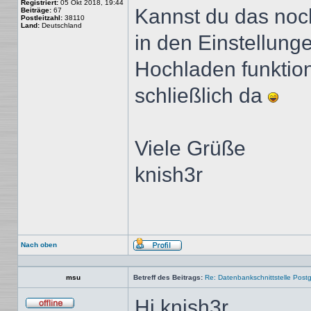
Registriert:
05 Okt 2018, 19:44
Kannst du das noc
Beiträge:
67
Postleitzahl:
38110
Land:
Deutschland
in den Einstellunge
Hochladen funktioni
schließlich da
Viele Grüße
knish3r
Nach oben
Profil
msu
Betreff des Beitrags:
Re: Datenbankschnittstelle Post
Hi knish3r,