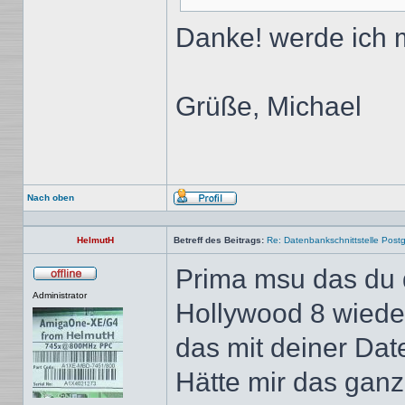
Danke! werde ich 
Grüße, Michael
Nach oben
Profil
HelmutH
Betreff des Beitrags:
Re: Datenbankschnittstelle Post
Prima msu das du 
Offline
Administrator
Hollywood 8 wieder
das mit deiner Date
Hätte mir das gan