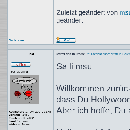
Zuletzt geändert von
ms
geändert.
Nach oben
Profil
Tipsi
Betreff des Beitrags:
Re: Datenbankschnittstelle Post
Salli msu
Offline
Schreiberling
Willkommen zurück.
dass Du Hollywood
Aber ich hoffe, Du 
Registriert:
17 Okt 2007, 21:48
Beiträge:
1459
Postleitzahl:
4132
Land:
Schweiz
Wohnort:
Muttenz