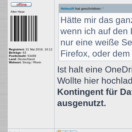
HelmutH
hat geschrieben:
*
Offline
Alter Hase
Hätte mir das gan
wenn ich auf den L
nur eine weiße Se
Registriert:
31 Mai 2016, 16:12
Firefox, oder dem
Beiträge:
63
Postleitzahl:
53489
Land:
Deutschland
Wohnort:
Sinzig / Rhein
Ist halt eine OneDr
Wollte hier hochl
Kontingent für Da
ausgenutzt.