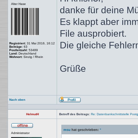
Offline
Alter Hase
danke für deine M
Es klappt aber imm
File ausprobiert.
Die gleiche Fehle
Registriert:
31 Mai 2016, 16:12
Beiträge:
63
Postleitzahl:
53489
Land:
Deutschland
Wohnort:
Sinzig / Rhein
Grüße
Nach oben
Profil
HelmutH
Betreff des Beitrags:
Re: Datenbankschnittstelle Post
msu
hat geschrieben:
*
Offline
Administrator