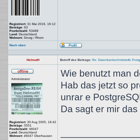
Registriert:
31 Mai 2016, 16:12
Beiträge:
63
Postleitzahl:
53489
Land:
Deutschland
Wohnort:
Sinzig / Rhein
Nach oben
Profil
HelmutH
Betreff des Beitrags:
Re: Datenbankschnittstelle Post
Wie benutzt man d
Offline
Administrator
Hab das jetzt so pr
unrar e PostgreSQL
Da sagt er mir das 
Registriert:
30 Aug 2005, 19:42
Beiträge:
5551
Postleitzahl:
46047
______________
Land:
Deutschland
Wohnort:
46047 Oberhausen