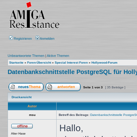
Registrieren
Anmelden
Unbeantwortete Themen
|
Aktive Themen
Startseite
»
Foren-Übersicht
»
Special Interest Foren
»
Hollywood-Forum
Datenbankschnittstelle PostgreSQL für Hol
Seite
1
von
3
[ 35 Beiträge ]
Ein neues Thema erstellen
Auf das Thema antworten
Druckansicht
Autor
msu
Betreff des Beitrags:
Datenbankschnittstelle PostgreS
Hallo,
Offline
Alter Hase