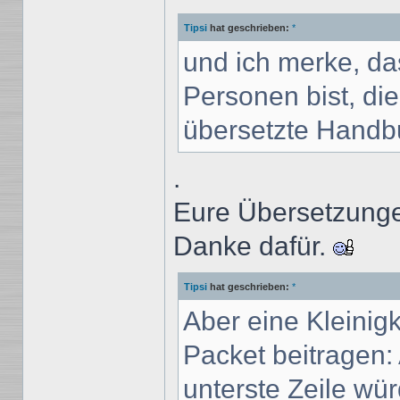
Tipsi
hat geschrieben:
*
und ich merke, da
Personen bist, di
übersetzte Handb
.
Eure Übersetzungen
Danke dafür.
Tipsi
hat geschrieben:
*
Aber eine Kleinig
Packet beitragen:
unterste Zeile würde