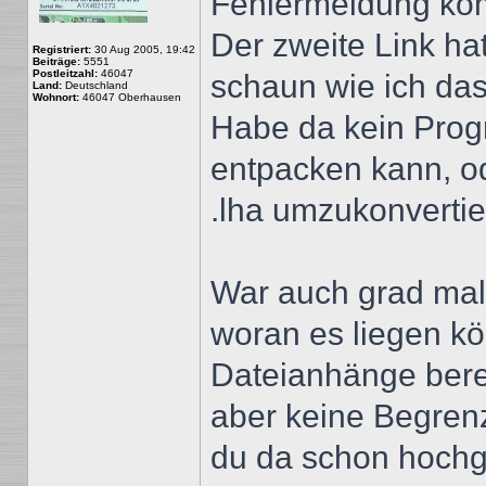
Fehlermeldung k
Der zweite Link hat
Registriert:
30 Aug 2005, 19:42
Beiträge:
5551
Postleitzahl:
46047
schaun wie ich da
Land:
Deutschland
Wohnort:
46047 Oberhausen
Habe da kein Prog
entpacken kann, od
.lha umzukonverti
War auch grad mal
woran es liegen kö
Dateianhänge berei
aber keine Begrenz
du da schon hochg