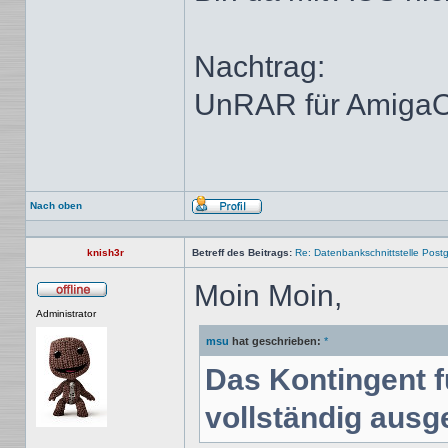
Nachtrag:
UnRAR für Amig
Nach oben
Profil
knish3r
Betreff des Beitrags:
Re: Datenbankschnittstelle Post
Moin Moin,
Offline
Administrator
msu
hat geschrieben:
*
Das Kontingent f
vollständig ausg