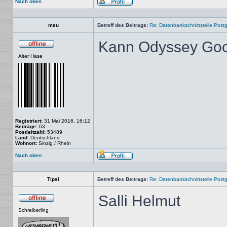
Nach oben
Profil
msu
Betreff des Beitrags:
Re: Datenbankschnittstelle Post
Kann Odyssey Goo
Offline
Alter Hase
Registriert:
31 Mai 2016, 16:12
Beiträge:
63
Postleitzahl:
53489
Land:
Deutschland
Wohnort:
Sinzig / Rhein
Nach oben
Profil
Tipsi
Betreff des Beitrags:
Re: Datenbankschnittstelle Post
Salli Helmut
Offline
Schreiberling