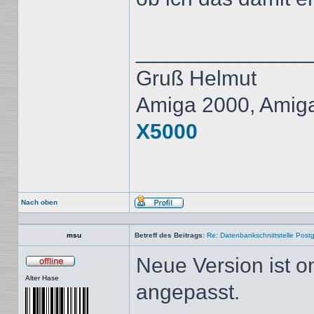
______________
Gruß Helmut
Amiga 2000, Amig
X5000
Nach oben
Profil
msu
Betreff des Beitrags:
Re: Datenbankschnittstelle Post
Neue Version ist o
Offline
Alter Hase
angepasst.