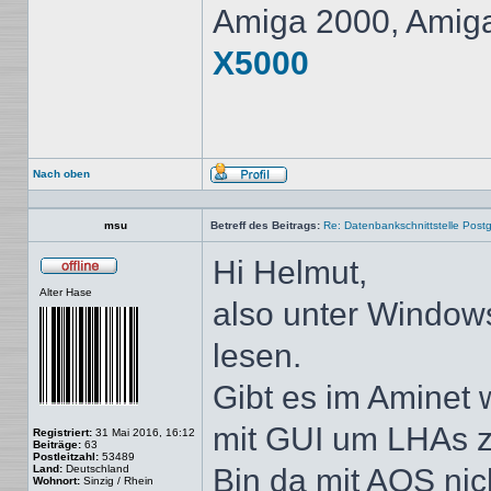
Amiga 2000, Amig
X5000
Nach oben
Profil
msu
Betreff des Beitrags:
Re: Datenbankschnittstelle Post
Hi Helmut,
Offline
Alter Hase
also unter Windows
lesen.
Gibt es im Aminet 
mit GUI um LHAs z
Registriert:
31 Mai 2016, 16:12
Beiträge:
63
Postleitzahl:
53489
Land:
Deutschland
Bin da mit AOS nic
Wohnort:
Sinzig / Rhein