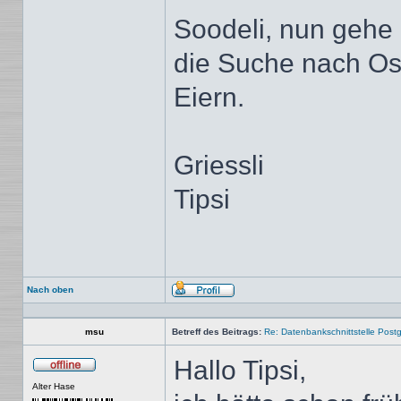
Soodeli, nun gehe 
die Suche nach O
Eiern.
Griessli
Tipsi
Nach oben
Profil
msu
Betreff des Beitrags:
Re: Datenbankschnittstelle Post
Hallo Tipsi,
Offline
Alter Hase