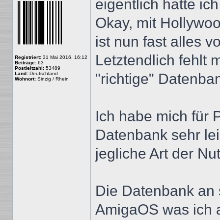
eigentlich hatte ic
Okay, mit Hollywoo
ist nun fast alles
Letztendlich fehlt 
Registriert:
31 Mai 2016, 16:12
Beiträge:
63
Postleitzahl:
53489
Land:
Deutschland
"richtige" Datenba
Wohnort:
Sinzig / Rhein
Ich habe mich für 
Datenbank sehr leis
jegliche Art der Nu
Die Datenbank an si
AmigaOS was ich ab