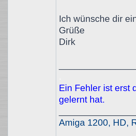
Ich wünsche dir ei
Grüße
Dirk
______________
.
Ein Fehler ist ers
gelernt hat.
______________
Amiga 1200, HD, R
______________