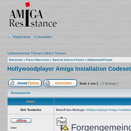
Registrieren
Anmelden
Unbeantwortete Themen
|
Aktive Themen
Startseite
»
Foren-Übersicht
»
Special Interest Foren
»
Hollywood-Forum
Hollywoodplayer Amiga Installation Codeset
Seite
1
von
1
[ 5 Beiträge ]
Ein neues Thema erstellen
Auf das Thema antworten
Druckansicht
Autor
Dirk Teodoriko
Betreff des Beitrags:
Hollywoodplayer Amiga Installati
Forgengemein
Offline
User