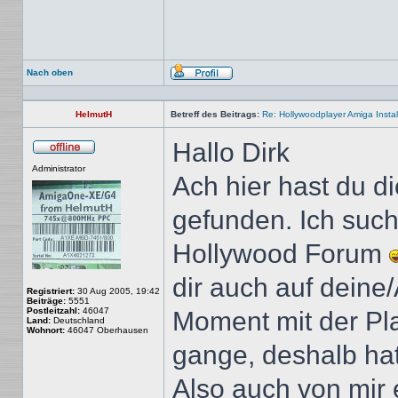
Nach oben
Profil
HelmutH
Betreff des Beitrags:
Re: Hollywoodplayer Amiga Instal
Hallo Dirk
Offline
Administrator
Ach hier hast du 
gefunden. Ich suc
Hollywood Forum
dir auch auf deine
Registriert:
30 Aug 2005, 19:42
Beiträge:
5551
Postleitzahl:
46047
Moment mit der P
Land:
Deutschland
Wohnort:
46047 Oberhausen
gange, deshalb hatt
Also auch von mir 