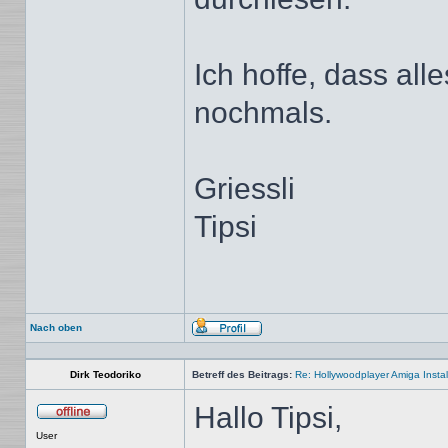
Ich hoffe, dass all
nochmals.
Griessli
Tipsi
Nach oben
Profil
Dirk Teodoriko
Betreff des Beitrags:
Re: Hollywoodplayer Amiga Instal
Hallo Tipsi,
Offline
User