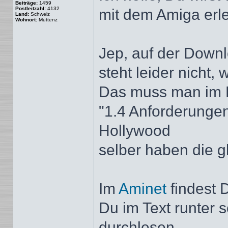
Beiträge:
1459
Postleitzahl:
4132
mit dem Amiga erl
Land:
Schweiz
Wohnort:
Muttenz
Jep, auf der Down
steht leider nicht,
Das muss man im 
"1.4 Anforderunge
Hollywood
selber haben die g
Im
Aminet
findest 
Du im Text runter s
durchlesen.