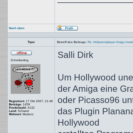
Nach oben
Profil
Tipsi
Betreff des Beitrags:
Re: Hollywoodplayer Amiga Instal
Salli Dirk
Offline
Schreiberling
Um Hollywood unei
der Amiga eine Gr
oder Picasso96 unt
Registriert:
17 Okt 2007, 21:48
Beiträge:
1459
Postleitzahl:
4132
das Plugin Planana
Land:
Schweiz
Wohnort:
Muttenz
Hollywood