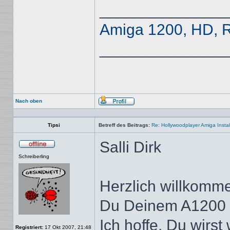
______________
Amiga 1200, HD, R
______________
Nach oben
Profil
Tipsi
Betreff des Beitrags:
Re: Hollywoodplayer Amiga Instal
Salli Dirk
Offline
Schreiberling
Herzlich willkomm
Du Deinem A1200 w
Ich hoffe, Du wirst
Registriert:
17 Okt 2007, 21:48