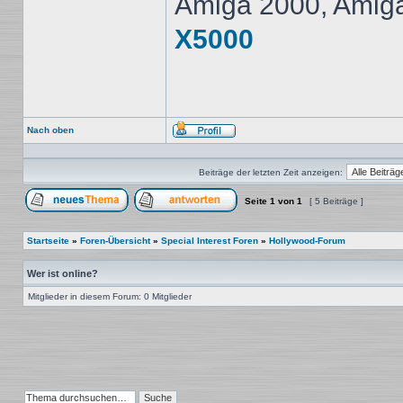
Amiga 2000, Amig
X5000
Nach oben
Profil
Beiträge der letzten Zeit anzeigen:
Seite
1
von
1
[ 5 Beiträge ]
Ein neues Thema erstellen
Auf das Thema antworten
Startseite
»
Foren-Übersicht
»
Special Interest Foren
»
Hollywood-Forum
Wer ist online?
Mitglieder in diesem Forum: 0 Mitglieder